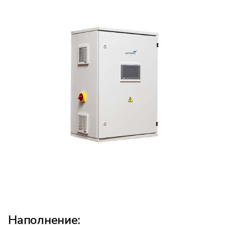
cookie
Эти файлы cookie позволяют нам
анализировать использование сайта, чтобы
измерять и улучшать его
производительность.
Функциональные
cookie
Эти файлы cookie необходимы для
сохранения пользовательских настроек и
предпочтений.
Маркетинговые
файлы cookie
Эти файлы cookie позволяют адаптировать
рекламные предложения и делать контент
более релевантным для пользователей.
Наполнение:
Подтвердить выбор