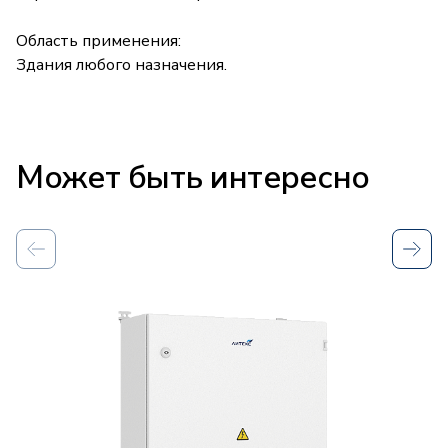
Область применения:
Здания любого назначения.
Заказать проект
Оставьте контакты – мы быстро свяжемся и обсудим
Заполните форму
Может быть интересно
задачу